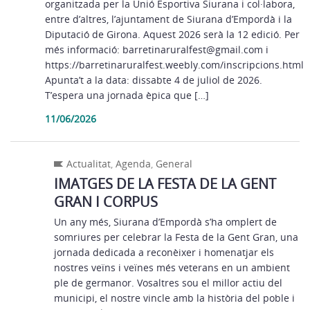
organitzada per la Unió Esportiva Siurana i col·labora,
entre d’altres, l’ajuntament de Siurana d’Empordà i la
Diputació de Girona. Aquest 2026 serà la 12 edició. Per
més informació: barretinaruralfest@gmail.com i
https://barretinaruralfest.weebly.com/inscripcions.html
Apunta’t a la data: dissabte 4 de juliol de 2026.
T’espera una jornada èpica que […]
11/06/2026
Actualitat
,
Agenda
,
General
IMATGES DE LA FESTA DE LA GENT
GRAN I CORPUS
Un any més, Siurana d’Empordà s’ha omplert de
somriures per celebrar la Festa de la Gent Gran, una
jornada dedicada a reconèixer i homenatjar els
nostres veïns i veïnes més veterans en un ambient
ple de germanor. Vosaltres sou el millor actiu del
municipi, el nostre vincle amb la història del poble i