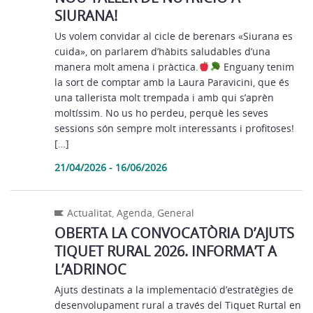
SIURANA!
Us volem convidar al cicle de berenars «Siurana es
cuida», on parlarem d’hàbits saludables d’una
manera molt amena i pràctica.
Enguany tenim
la sort de comptar amb la Laura Paravicini, que és
una tallerista molt trempada i amb qui s’aprèn
moltíssim. No us ho perdeu, perquè les seves
sessions són sempre molt interessants i profitoses!
[…]
21/04/2026 - 16/06/2026
Actualitat
,
Agenda
,
General
OBERTA LA CONVOCATÒRIA D’AJUTS
TIQUET RURAL 2026. INFORMA’T A
L’ADRINOC
Ajuts destinats a la implementació d’estratègies de
desenvolupament rural a través del Tiquet Rurtal en