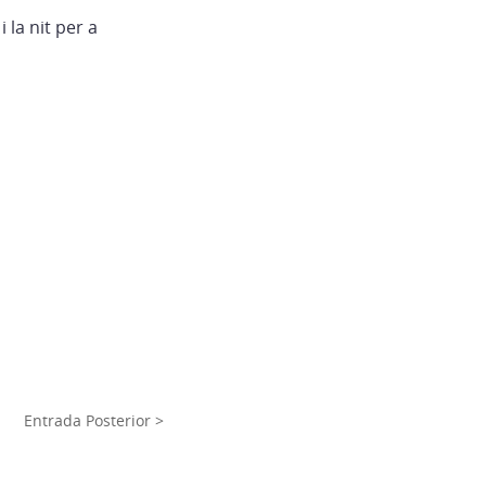
 la nit per a
Entrada Posterior >