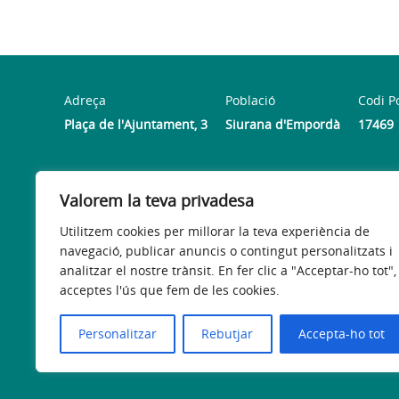
Adreça
Població
Codi P
Plaça de l'Ajuntament, 3
Siurana d'Empordà
17469
Horari
Valorem la teva privadesa
Dilluns de 08:00h a 13:30 h i de 16:00 h a 19:00 h. | Dim
Utilitzem cookies per millorar la teva experiència de
navegació, publicar anuncis o contingut personalitzats i
analitzar el nostre trànsit. En fer clic a "Acceptar-ho tot",
acceptes l'ús que fem de les cookies.
Avís legal
Política de privacitat
Accessibilitat
Personalitzar
Rebutjar
Accepta-ho tot