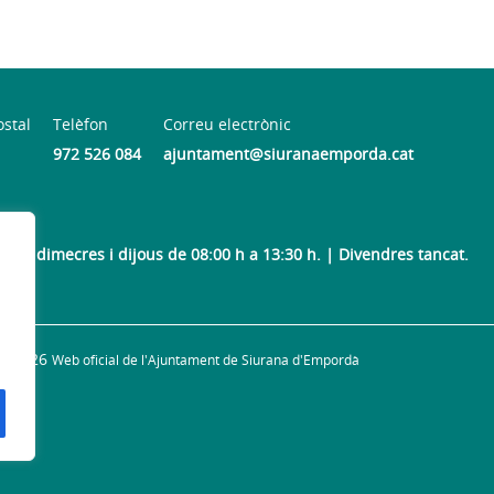
ostal
Telèfon
Correu electrònic
972 526 084
ajuntament@siuranaemporda.cat
arts, dimecres i dijous de 08:00 h a 13:30 h. | Divendres tancat.
© 2026
Web oficial de l'Ajuntament de Siurana d'Empordà