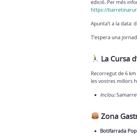
edició. Per més inf
https://barretinaru
Apunta’t a la data: 
T’espera una jornad
La Cursa d’
Recorregut de 6 km 
les vostres millors h
Inclou:
Samarreta
Zona Gastr
Botifarrada Pop