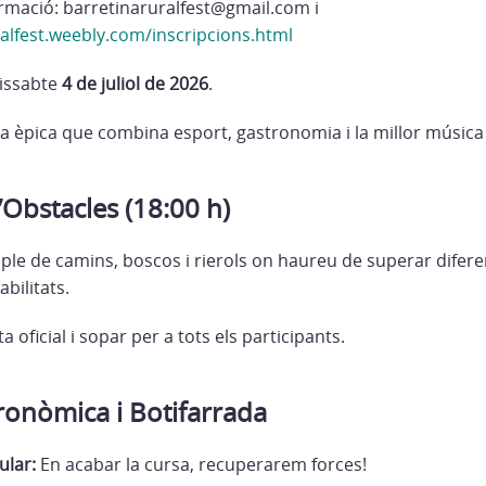
ormació: barretinaruralfest@gmail.com i
ralfest.weebly.com/inscripcions.html
dissabte
4 de juliol de 2026
.
a èpica que combina esport, gastronomia i la millor música 
Obstacles (18:00 h)
ple de camins, boscos i rierols on haureu de superar difer
abilitats.
 oficial i sopar per a tots els participants.
onòmica i Botifarrada
ular:
En acabar la cursa, recuperarem forces!