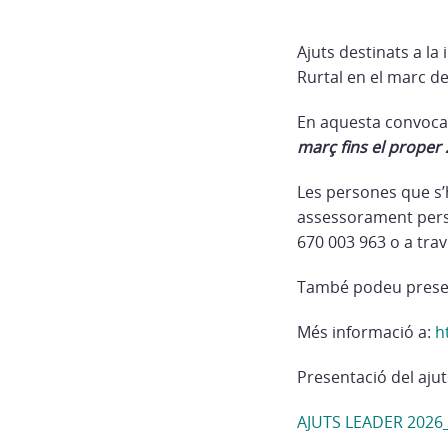
Ajuts destinats a l
Rurtal en el marc de
En aquesta convocat
març fins el proper 
Les persones que s’
assessorament person
670 003 963 o a trav
També podeu present
Més informació a:
h
Presentació del ajut
AJUTS LEADER 202