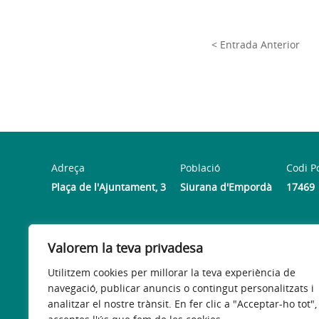
< Entrada Anterior
Adreça
Població
Codi P
Plaça de l'Ajuntament, 3
Siurana d'Empordà
17469
Horari
Valorem la teva privadesa
Dilluns de 08:00h a 13:30 h i de 16:00 h a 19:00 h. | Dim
Utilitzem cookies per millorar la teva experiència de
navegació, publicar anuncis o contingut personalitzats i
analitzar el nostre trànsit. En fer clic a "Acceptar-ho tot",