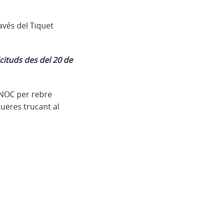
avés del Tiquet
licituds des del 20 de
INOC per rebre
gueres trucant al