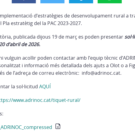
a implementació d’estratègies de desenvolupament rural a tr
l Pla estratètig del la PAC 2023-2027.
òria, publicada dijous 19 de març es poden presentar
sol·
20 d’abril de 2026.
hi vulguin acollir poden contactar amb l’equip tècnic d’ADR
alitzat i informació més detallada dels ajuts a Olot o a Fi
és de l’adreça de correu electrònic: info@adrinoc.cat.
ar la sol·licitud
AQUÍ
ttps://www.adrinoc.cat/tiquet-rural/
s:
6_ADRINOC_compressed