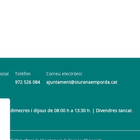
ostal
Telèfon
Correu electrònic
972 526 084
ajuntament@siuranaemporda.cat
arts, dimecres i dijous de 08:00 h a 13:30 h. | Divendres tancat.